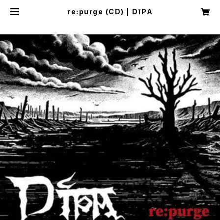
re:purge (CD) | DīPA