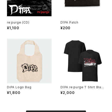
re:purge (CD)
DīPA Patch
¥1,100
¥200
DiPA Logo Bag
DīPA re:purge T Shirt Blac
k
¥1,800
¥2,000